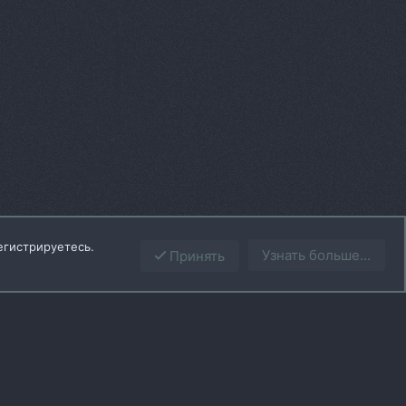
егистрируетесь.
Узнать больше...
Принять
Сверху
Снизу
вила
Политика конфиденциальности
Помощь
Главная
R
S
S