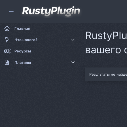
Главная
RustyPl
Что нового?
вашего 
Новые сообщения
Ресурсы
Новые ресурсы
Плагины
Платные плагины
Результаты не найд
Бесплатные плагины
Софт