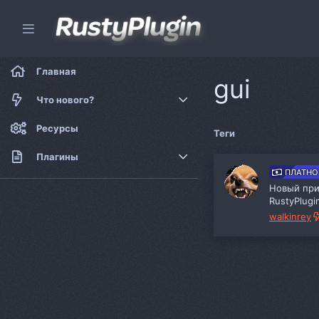
Главная
gui
Что нового?
Новые сообщения
Ресурсы
Теги
Новые ресурсы
Плагины
ПЛАТНО
Платные плагины
Новый при
RustyPlug
Бесплатные плагины
walkinrey
Софт