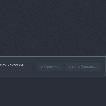
егистрируетесь.
Узнать больше...
Принять
Сверху
Снизу
вила
Политика конфиденциальности
Помощь
Главная
R
S
S