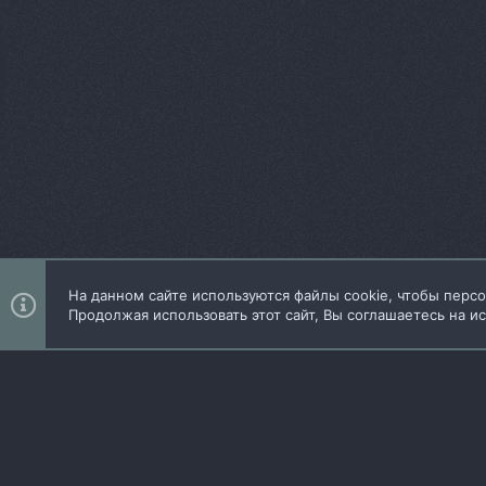
На данном сайте используются файлы cookie, чтобы персо
Теги
Продолжая использовать этот сайт, Вы соглашаетесь на и
Add-ons by TeslaCloud ☁️
Локализация от
XenForo.Info
iO Dark Mode
Русский