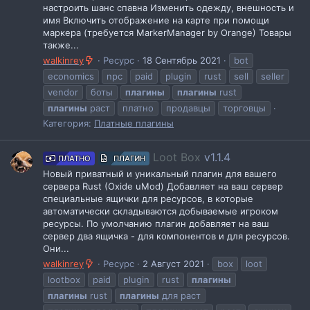
настроить шанс спавна Изменить одежду, внешность и
имя Включить отображение на карте при помощи
маркера (требуется MarkerManager by Orange) Товары
также...
walkinrey
Ресурс
18 Сентябрь 2021
bot
economics
npc
paid
plugin
rust
sell
seller
vendor
боты
плагины
плагины
rust
плагины
раст
платно
продавцы
торговцы
Категория:
Платные плагины
Loot Box
v1.1.4
ПЛАТНО
ПЛАГИН
Новый приватный и уникальный плагин для вашего
сервера Rust (Oxide uMod) Добавляет на ваш сервер
специальные ящички для ресурсов, в которые
автоматически складываются добываемые игроком
ресурсы. По умолчанию плагин добавляет на ваш
сервер два ящичка - для компонентов и для ресурсов.
Они...
walkinrey
Ресурс
2 Август 2021
box
loot
lootbox
paid
plugin
rust
плагины
плагины
rust
плагины
для раст