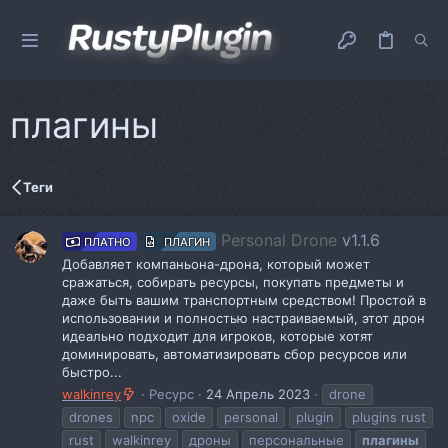
плагины
Теги
Personal Drone
v1.1.6
ПЛАТНО
ПЛАГИН
Добавляет компаньона-дрона, который может
сражаться, собирать ресурсы, покупать предметы и
даже быть вашим транспортным средством! Простой в
использовании и полностью настраиваемый, этот дрон
идеально подходит для игроков, которые хотят
доминировать, автоматизировать сбор ресурсов или
быстро...
walkinrey
Ресурс
24 Апрель 2023
drone
drones
npc
oxide
personal
plugin
plugins rust
rust
walkinrey
дроны
персональные
плагины