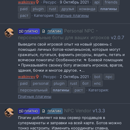
walkinrey
Ресурс
9 Октябрь 2021
api
friends
paid
plugin
rust
друзья
команда
плагины
раст
Категория:
Платные плагины
Personal NPC -
ПЛАТНО
ПЛАГИН
персональные боты для ваших игроков
v2.0.7
Выведите свой игровой опыт на новый уровень с
помощью личных ботов-компаньонов, которые могут
сражаться, лутаться, фармить ресурсы, водить, летать и
всячески помогать! Особенности: 👊 Боевой помощник
• Приказывайте своему боту атаковать игроков, врагов,
здания, бочки и многое другое. •...
walkinrey
Ресурс
2 Октябрь 2021
bot
npc
paid
personal
plugin
rust
бот
нпс
персональный
плагины
раст
Категория:
Платные плагины
NPC Vendor
v1.3.3
ПЛАТНО
ПЛАГИН
Плагин добавляет на ваш сервер продавцов в
супермаркеты и заправки на всей карте. Ботов можно
тонко настроить: Изменить координаты спавна,