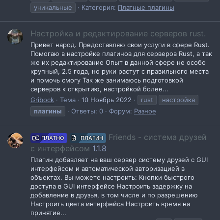
уникальные
Категория:
Платные плагины
Настройка и редактирование серверов rust.
Привет народ. Предоставляю свои услуги в сфере Rust.
Помогаю в настройке плагинов для серверов Rust, а так
же их редактирование Опыт в данной сфере не особо
крупный, 2.5 года, но руки растут с правильного места
и помочь смогу Так же занимаюсь подготовкой
серверов к открытию, настройкой более...
Gribock
Тема
10 Ноябрь 2022
rust
настройка
плагины
Ответы: 0
Форум:
Разное
Friends - система друзей
ПЛАТНО
ПЛАГИН
с интерфейсом
1.1.8
Плагин добавляет на ваш сервер систему друзей с GUI
интерфейсом и автоматической авторизацией в
объектах. Вы можете настроить: Кнопки быстрого
доступа в GUI интерфейсе Настроить задержку на
добавление в друзья, в том числе и по разрешению
Настроить цвета интерфейса Настроить время на
принятие...