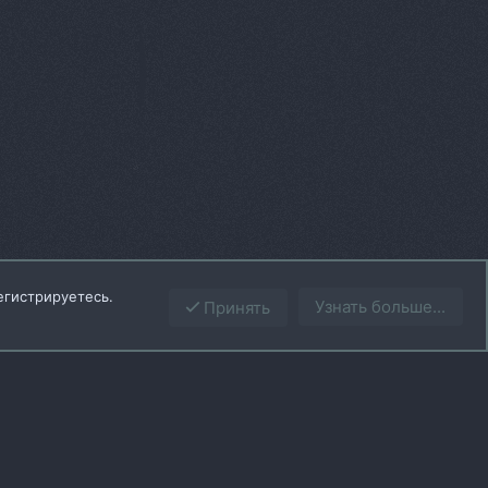
егистрируетесь.
Узнать больше...
Принять
Сверху
Снизу
вила
Политика конфиденциальности
Помощь
Главная
R
S
S